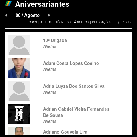
Aniversariantes
06 / Agosto
|
|
|
|
|
TODOS
ATLETAS
TÉCNICOS
ÁRBITROS
DELEGAÇÕES
EQUIPE CBJ
10ª Brigada
Atletas
Adam Costa Lopes Coelho
Atletas
Adria Luyza Dos Santos Silva
Atletas
Adrian Gabriel Vieira Fernandes
De Sousa
Atletas
Adriano Gouveia Lira