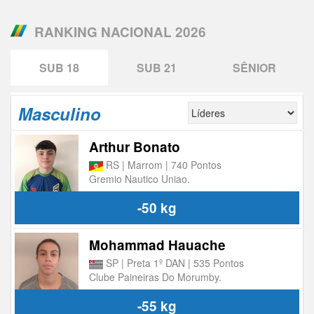
RANKING NACIONAL 2026
SUB 18
SUB 21
SÊNIOR
Masculino
Arthur Bonato
RS | Marrom | 740 Pontos
Gremio Nautico Uniao.
-50 kg
Mohammad Hauache
SP | Preta 1º DAN | 535 Pontos
Clube Paineiras Do Morumby.
-55 kg