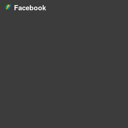
Atletas
Facebook
Alicia Carvalho S. Cavalcanti
Atletas
Alicy Alves Silva
Atletas
Allan Colares Viana
Atletas
Allana Siqueira Soares Da Cruz
Atletas
Amanda De Morais Menasso Amaral
Atletas
Ana Beatriz Barros Seixas