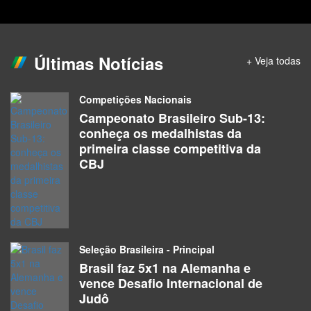
Atletas
Adriel Nascimento Da Silva
Atletas
Últimas Notícias
+ Veja todas
Agatha Da S Xavier Dos Santos
Competições Nacionais
Atletas
Campeonato Brasileiro Sub-13:
conheça os medalhistas da
Agatha Morales Pereira
primeira classe competitiva da
Atletas
CBJ
Agueda Cristina De Arruda Silva
Atletas
Aidê Marques Dias Vieira
Seleção Brasileira - Principal
Atletas
Brasil faz 5x1 na Alemanha e
vence Desafio Internacional de
Judô
Alcione Pessoa Da Cunha