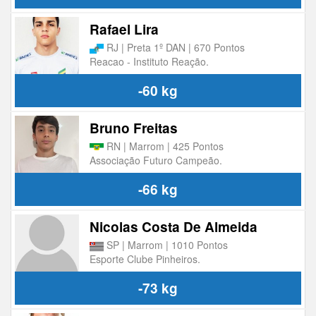
Rafael Lira
RJ | Preta 1º DAN | 670 Pontos
Reacao - Instituto Reação.
-60 kg
Bruno Freitas
RN | Marrom | 425 Pontos
Associação Futuro Campeão.
-66 kg
Nicolas Costa De Almeida
SP | Marrom | 1010 Pontos
Esporte Clube Pinheiros.
-73 kg