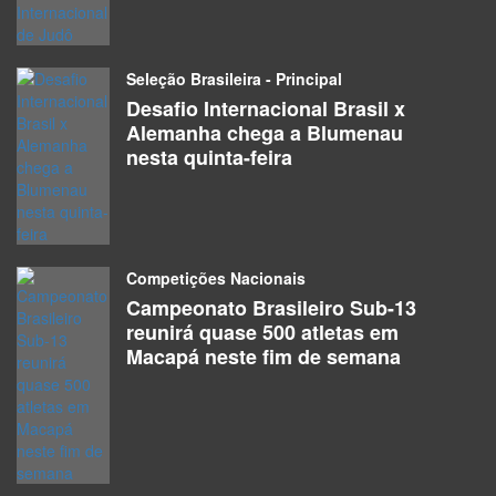
Atletas
Alef Batistuta Dos Santos Carvalho
Seleção Brasileira - Principal
Atletas
Desafio Internacional Brasil x
Alemanha chega a Blumenau
Alexandre Rocha Hora
nesta quinta-feira
Atletas
Alexandre Silva Torres
Atletas
Competições Nacionais
Campeonato Brasileiro Sub-13
Alexsander Gomes Da Silva
reunirá quase 500 atletas em
Atletas
Macapá neste fim de semana
Alice Beatriz Bernardes Módena
Atletas
Alice Bittencourt Magalhaes Teixeira