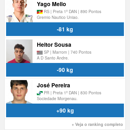
Yago Mello
RS | Preta 1º DAN | 890 Pontos
Gremio Nautico Uniao.
-81 kg
Heitor Sousa
SP | Marrom | 740 Pontos
A D Santo Andre.
-90 kg
José Pereira
PR | Preta 1º DAN | 830 Pontos
Sociedade Morgenau.
+90 kg
+ Veja o ranking completo