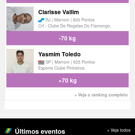
Clarisse Vallim
RJ | Marrom | 820 Pontos
Crf - Clube De Regatas Do Flamengo.
-70 kg
Yasmim Toledo
SP | Marrom | 625 Pontos
Esporte Clube Pinheiros.
+70 kg
+ Veja o ranking completo
Últimos eventos
+ Veja todos