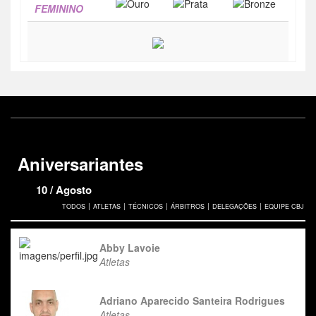
FEMININO
Aniversariantes
10 / Agosto
|
|
|
|
|
TODOS
ATLETAS
TÉCNICOS
ÁRBITROS
DELEGAÇÕES
EQUIPE CBJ
Abby Lavoie
Atletas
Adriano Aparecido Santeira Rodrigues
Atletas