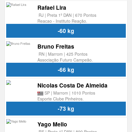
Rafael Lira
RJ | Preta 1º DAN | 670 Pontos
Reacao - Instituto Reação.
-60 kg
Bruno Freitas
RN | Marrom | 425 Pontos
Associação Futuro Campeão.
-66 kg
Nicolas Costa De Almeida
SP | Marrom | 1010 Pontos
Esporte Clube Pinheiros.
-73 kg
Yago Mello
RS | Preta 1º DAN | 890 Pontos