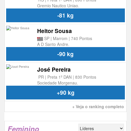
Gremio Nautico Uniao.
-81 kg
Heitor Sousa
SP | Marrom | 740 Pontos
A D Santo Andre.
-90 kg
José Pereira
PR | Preta 1º DAN | 830 Pontos
Sociedade Morgenau.
+90 kg
+ Veja o ranking completo
Feminino