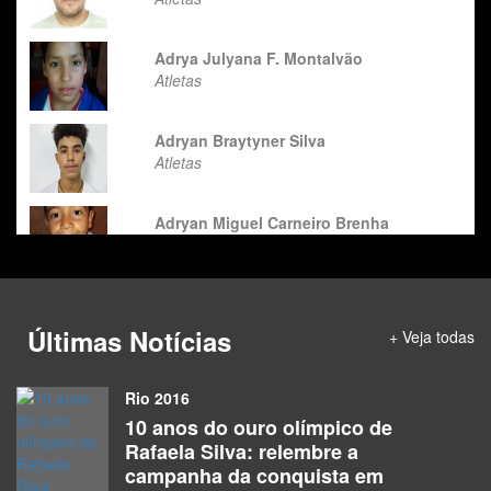
Adrya Julyana F. Montalvão
Atletas
Adryan Braytyner Silva
Atletas
Adryan Miguel Carneiro Brenha
Atletas
Adryan Paulo Santos De Souza
Atletas
Últimas Notícias
+ Veja todas
Ágatha Madalena Julian
Rio 2016
Atletas
10 anos do ouro olímpico de
Rafaela Silva: relembre a
Agatha Martins Barros
campanha da conquista em