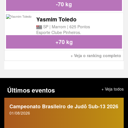
-70 kg
Yasmim Toledo
SP | Marrom | 625 Pontos
Esporte Clube Pinheiros.
+70 kg
+ Veja o ranking completo
Últimos eventos
+ Veja todos
Campeonato Brasileiro de Judô Sub-13 2026
01/08/2026