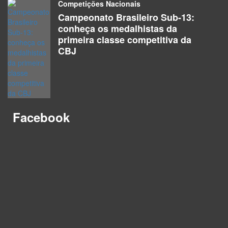
Atletas
Competições Nacionais
Campeonato Brasileiro Sub-13:
conheça os medalhistas da
Alice Teles Corrêa
primeira classe competitiva da
Atletas
CBJ
Alisson Alexandre Silva Cardoso
Atletas
Alvaro Henrique Da Silva Roberto
Facebook
Atletas
Amanda Quevedo Do Nascimento
Atletas
Amanda Recalcatti
Atletas
Amarildo Gomes Diva