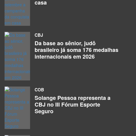
Atletas
casa
Alberto De Oliveira Lima Júnior
Atletas
CBJ
Alessandro De Barros E Silva
Da base ao sênior, judô
Atletas
brasileiro já soma 176 medalhas
internacionais em 2026
Alex Henrique Pereira De Lima
Atletas
Alexandre Aniceski Dos Santos
COB
Atletas
Solange Pessoa representa a
CBJ no III Fórum Esporte
Alexandre Piedade
Seguro
Atletas
Alice De Cerqueira Leite Roquette