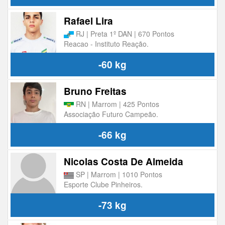
Rafael Lira
RJ | Preta 1º DAN | 670 Pontos
Reacao - Instituto Reação.
-60 kg
Bruno Freitas
RN | Marrom | 425 Pontos
Associação Futuro Campeão.
-66 kg
Nicolas Costa De Almeida
SP | Marrom | 1010 Pontos
Esporte Clube Pinheiros.
-73 kg