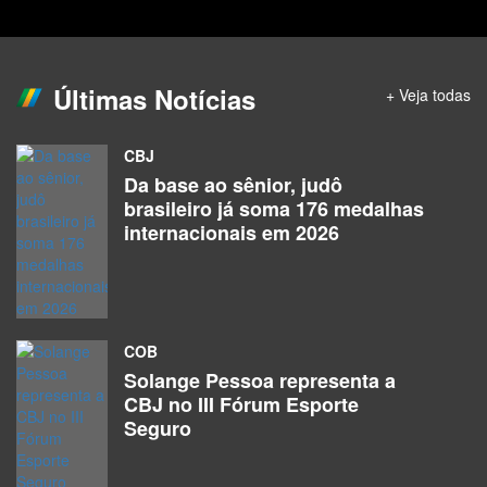
Atletas
Adriano Rebelo Nascimento
Atletas
Últimas Notícias
+ Veja todas
Afonso Gabryel Alves Silva
CBJ
Atletas
Da base ao sênior, judô
brasileiro já soma 176 medalhas
Ágatha Carneiro De Araújo
internacionais em 2026
Atletas
Akon Araújo Dos Santos
Atletas
COB
Solange Pessoa representa a
Alana Caitano Da Rosa
CBJ no III Fórum Esporte
Atletas
Seguro
Alecsandra Menoncin