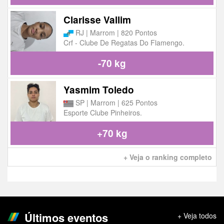
Clarisse Vallim
RJ | Marrom | 820 Pontos
Crf - Clube De Regatas Do Flamengo.
-70 kg
Yasmim Toledo
SP | Marrom | 625 Pontos
Esporte Clube Pinheiros.
+70 kg
+ Veja o ranking completo
Últimos eventos
+ Veja todos