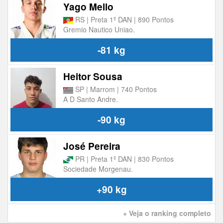
Yago Mello
RS | Preta 1º DAN | 890 Pontos
Gremio Nautico Uniao.
-81 kg
Heitor Sousa
SP | Marrom | 740 Pontos
A D Santo Andre.
-90 kg
José Pereira
PR | Preta 1º DAN | 830 Pontos
Sociedade Morgenau.
+90 kg
+ Veja o ranking completo