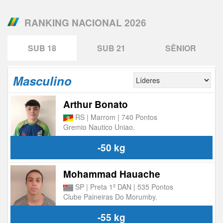
RANKING NACIONAL 2026
SUB 18
SUB 21
SÊNIOR
Masculino
Arthur Bonato
RS | Marrom | 740 Pontos
Gremio Nautico Uniao.
-50 kg
Mohammad Hauache
SP | Preta 1º DAN | 535 Pontos
Clube Paineiras Do Morumby.
-55 kg