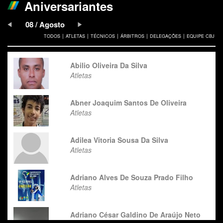
Aniversariantes
08 / Agosto
|
|
|
|
|
TODOS
ATLETAS
TÉCNICOS
ÁRBITROS
DELEGAÇÕES
EQUIPE CBJ
Abilio Oliveira Da Silva
Atletas
Abner Joaquim Santos De Oliveira
Atletas
Adilea Vitoria Sousa Da Silva
Atletas
Adriano Alves De Souza Prado Filho
Atletas
Adriano César Galdino De Araújo Neto