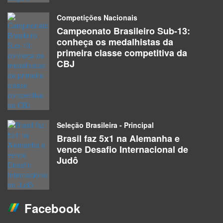
Atletas
Competições Nacionais
Campeonato Brasileiro Sub-13:
Alex Da Silva E Silva
Tecnicos
conheça os medalhistas da
primeira classe competitiva da
CBJ
Alex Dalcegio Portela
Atletas
Alex Hyatt
Atletas
Seleção Brasileira - Principal
Brasil faz 5x1 na Alemanha e
Alex Sandro Aquino Da Silva Júnior
vence Desafio Internacional de
Atletas
Judô
Alex Sandro Sartori Magalhães
Atletas
Facebook
Alexandre Aislan Ribeiro Ramos