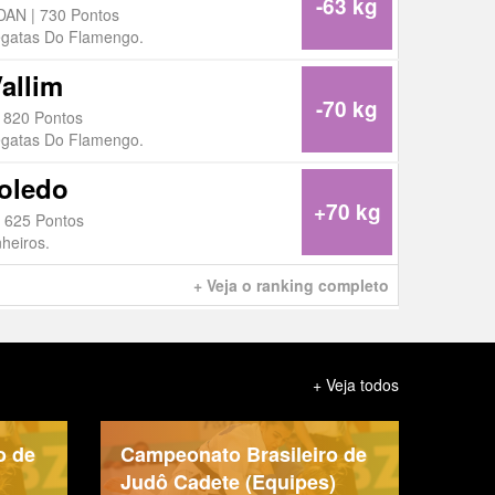
-63 kg
 DAN | 730 Pontos
egatas Do Flamengo.
Vallim
-70 kg
 820 Pontos
egatas Do Flamengo.
oledo
+70 kg
 625 Pontos
heiros.
+ Veja o ranking completo
+ Veja todos
o de
Campeonato Brasileiro de
Judô Cadete (Equipes)