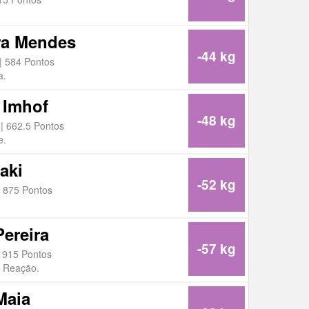
ra Mendes
-44 kg
| 584 Pontos
a.
 Imhof
-48 kg
| 662.5 Pontos
e.
aki
-52 kg
 875 Pontos
Pereira
-57 kg
 915 Pontos
o Reação.
Maia