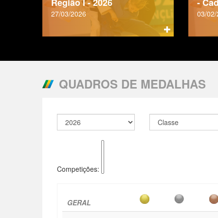
Região I - 2026
- Ca
27/03/2026
03/02
QUADROS DE MEDALHAS
Competições:
GERAL