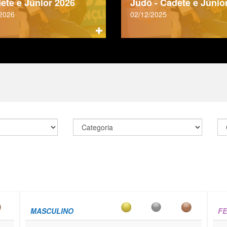
dete e Júnior 2026
Judô - Cadete e Júnio
/2026
02/12/2025
MASCULINO
FE