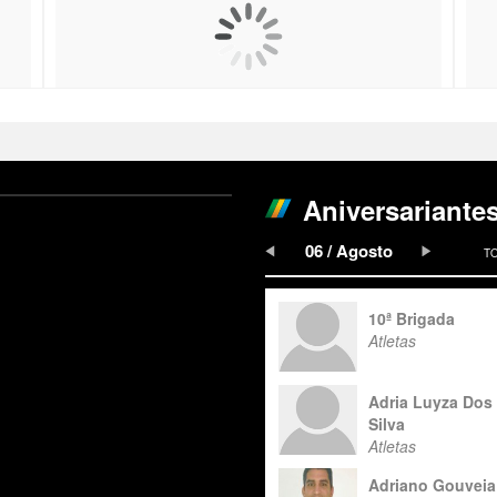
Aniversariante
06 / Agosto
T
10ª Brigada
Atletas
Adria Luyza Dos
Silva
Atletas
Adriano Gouveia 