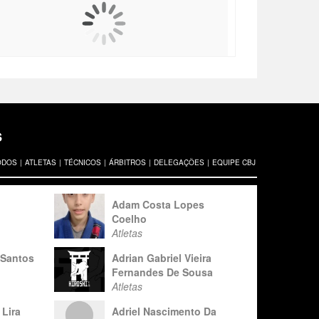
s
ODOS
|
ATLETAS
|
TÉCNICOS
|
ÁRBITROS
|
DELEGAÇÕES
|
EQUIPE CBJ
Adam Costa Lopes
Coelho
Atletas
 Santos
Adrian Gabriel Vieira
Fernandes De Sousa
Atletas
Lira
Adriel Nascimento Da