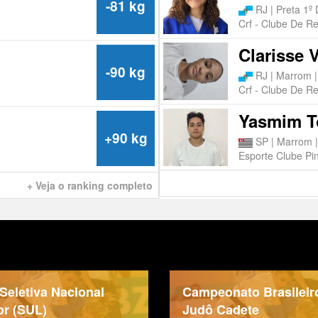
-81 kg
RJ | Preta 1º
Crf - Clube De R
Clarisse 
-90 kg
RJ | Marrom |
Crf - Clube De R
Yasmim T
+90 kg
SP | Marrom |
Esporte Clube Pin
+ Veja o ranking completo
 Seletiva Nacional
Campeonato Brasileir
or (SUL)
Judô Cadete