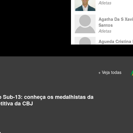
Atletas
Agatha Da S Xav
Santos
Atletas
Agueda Cristina
Arruda Silva
Atletas
Alcione Pessoa 
Atletas
+ Veja todas
Alexandre Rocha
Atletas
o Sub-13: conheça os medalhistas da
titiva da CBJ
Alexsander Gom
Silva
Atletas
Alice Bittencourt