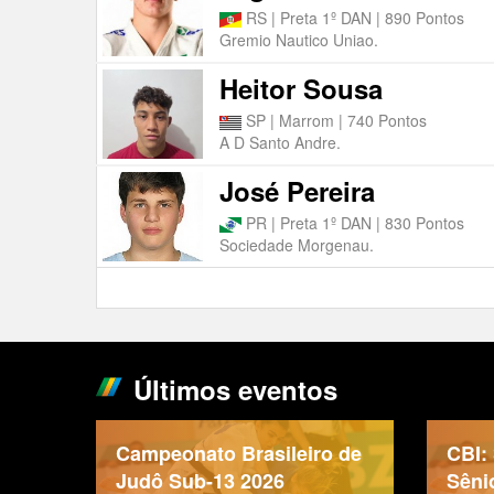
RS | Preta 1º DAN | 890 Pontos
Gremio Nautico Uniao.
Heitor Sousa
SP | Marrom | 740 Pontos
A D Santo Andre.
José Pereira
PR | Preta 1º DAN | 830 Pontos
Sociedade Morgenau.
Últimos eventos
Campeonato Brasileiro de
CBI:
Judô Sub-13 2026
Sêni