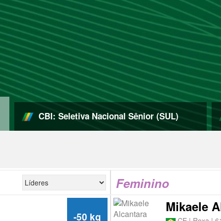
CBI: Seletiva Nacional Sênior (SUL)
Feminino
Mikaele A
-50 kg
CE | Roxa | 6