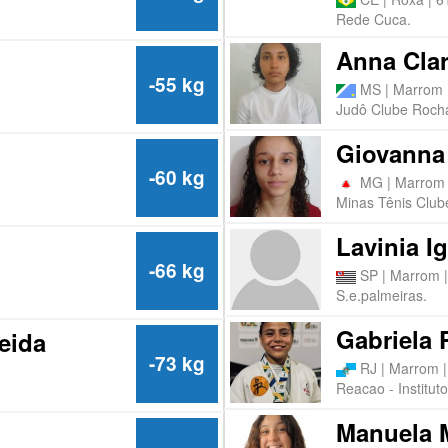
Rede Cuca.
Anna Cla
-55 kg
MS | Marrom 
Judô Clube Roch
Giovanna
-60 kg
MG | Marrom 
Minas Tênis Club
Lavinia Ig
-66 kg
SP | Marrom |
S.e.palmeiras.
Gabriela 
eida
-73 kg
RJ | Marrom |
Reacao - Institut
Manuela 