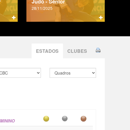
r
Judô - Sênior
28/11/2025
ESTADOS
CLUBES
MININO