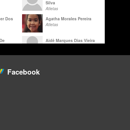
Silva
Atletas
ier Dos
Agatha Morales Pereira
Atletas
 De
Aidê Marques Dias Vieira
Atletas
Da Cunha
Alef Batistuta Dos Santos
Carvalho
Facebook
Atletas
 Hora
Alexandre Silva Torres
Atletas
es Da
Alice Beatriz Bernardes
Módena
Atletas
Alicia Carvalho S.