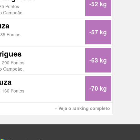
-52 kg
75 Pontos
ro Campeão.
uza
-57 kg
135 Pontos
rigues
-63 kg
| 290 Pontos
ro Campeão.
uza
-70 kg
| 160 Pontos
+ Veja o ranking completo