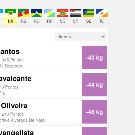
RN
RS
RO
RR
SC
SP
SE
TO
Santos
-40 kg
| 345 Pontos
 De Desporto.
avalcante
-44 kg
70 Pontos
Rn.
Oliveira
-48 kg
| 240 Pontos
rtiva Alvorada De Natal.
angelista