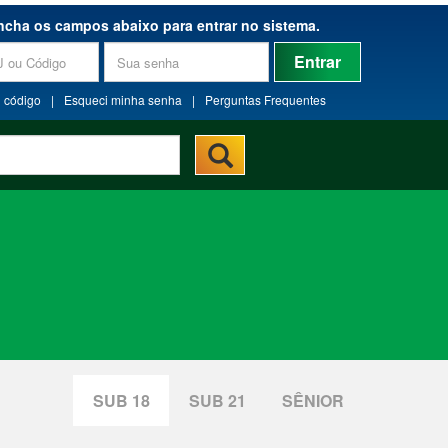
ncha os campos abaixo para entrar no sistema.
Entrar
 código
|
Esqueci minha senha
|
Perguntas Frequentes
SUB 18
SUB 21
SÊNIOR