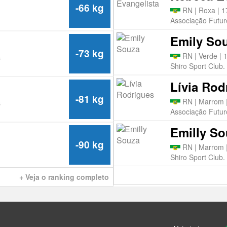
-66 kg
RN | Roxa | 1
Associação Futu
Emily So
-73 kg
RN | Verde | 
s
Shiro Sport Club.
Lívia Rod
-81 kg
RN | Marrom 
s
Associação Futu
Emilly So
-90 kg
RN | Marrom 
Shiro Sport Club.
+ Veja o ranking completo