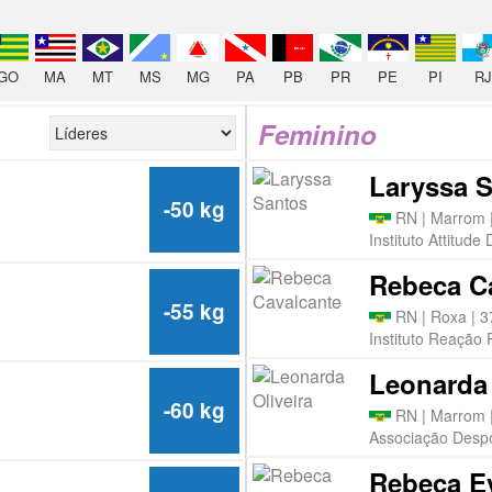
GO
MA
MT
MS
MG
PA
PB
PR
PE
PI
RJ
Feminino
Laryssa 
-50 kg
RN | Marrom 
Instituto Attitude
Rebeca C
-55 kg
RN | Roxa | 3
Instituto Reação 
Leonarda 
-60 kg
RN | Marrom 
Associação Despo
Rebeca Ev