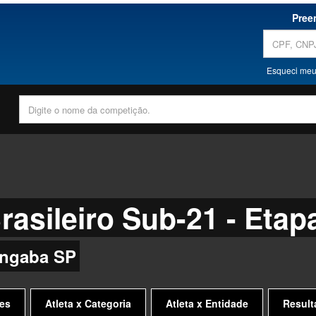
Pree
Esqueci meu
asileiro Sub-21 - Etap
angaba SP
es
Atleta x Categoria
Atleta x Entidade
Result