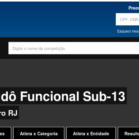
Pree
Esqueci meu
udô Funcional Sub-13
ro RJ
es
Atleta x Categoria
Atleta x Entidade
Result