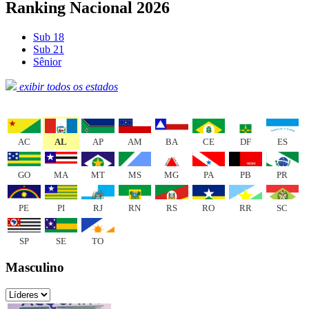
Ranking Nacional 2026
Sub 18
Sub 21
Sênior
exibir todos os estados
AC
AL
AP
AM
BA
CE
DF
ES
GO
MA
MT
MS
MG
PA
PB
PR
PE
PI
RJ
RN
RS
RO
RR
SC
SP
SE
TO
Masculino