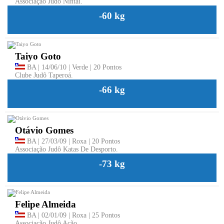
Associação Judô Nintai.
-60 kg
Taiyo Goto
BA | 14/06/10 | Verde | 20 Pontos
Clube Judô Taperoá.
-66 kg
Otávio Gomes
BA | 27/03/09 | Roxa | 20 Pontos
Associação Judô Katas De Desporto.
-73 kg
Felipe Almeida
BA | 02/01/09 | Roxa | 25 Pontos
Associação Judô Ação.