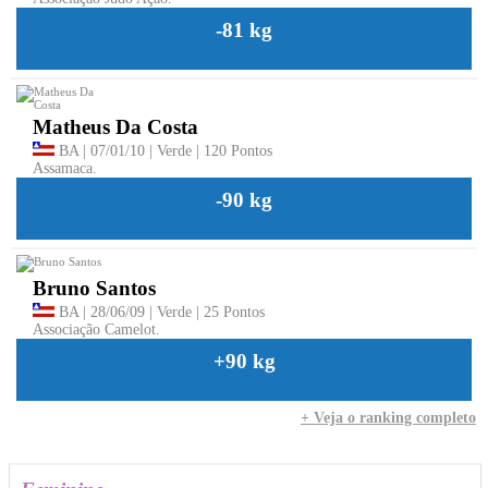
-81 kg
Matheus Da Costa
BA | 07/01/10 | Verde | 120 Pontos
Assamaca.
-90 kg
Bruno Santos
BA | 28/06/09 | Verde | 25 Pontos
Associação Camelot.
+90 kg
+ Veja o ranking completo