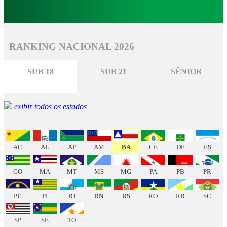
RANKING NACIONAL 2026
SUB 18
SUB 21
SÊNIOR
exibir todos os estados
AC
AL
AP
AM
BA
CE
DF
ES
GO
MA
MT
MS
MG
PA
PB
PR
PE
PI
RJ
RN
RS
RO
RR
SC
SP
SE
TO