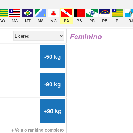
GO
MA
MT
MS
MG
PA
PB
PR
PE
PI
RJ
Feminino
-50 kg
-90 kg
+90 kg
+ Veja o ranking completo