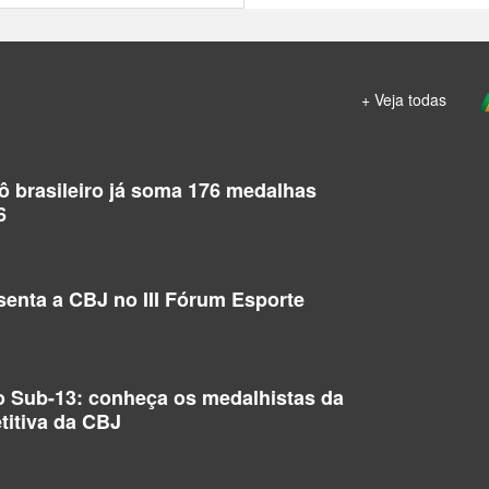
+ Veja todas
dô brasileiro já soma 176 medalhas
6
enta a CBJ no III Fórum Esporte
o Sub-13: conheça os medalhistas da
titiva da CBJ