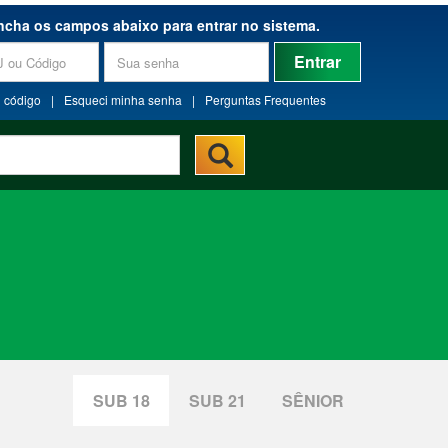
ncha os campos abaixo para entrar no sistema.
Entrar
 código
|
Esqueci minha senha
|
Perguntas Frequentes
SUB 18
SUB 21
SÊNIOR