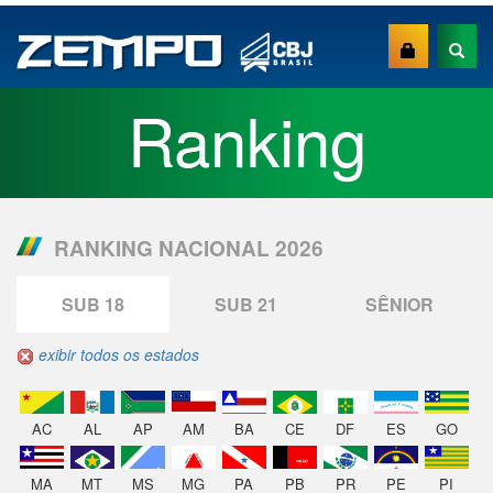
Ranking
RANKING NACIONAL 2026
SUB 18
SUB 21
SÊNIOR
exibir todos os estados
AC
AL
AP
AM
BA
CE
DF
ES
GO
MA
MT
MS
MG
PA
PB
PR
PE
PI