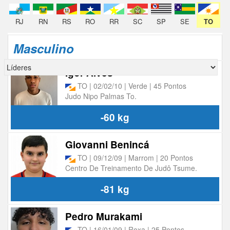
RJ
RN
RS
RO
RR
SC
SP
SE
TO
Masculino
Igor Alves
TO | 02/02/10 | Verde | 45 Pontos
Judo Nipo Palmas To.
-60 kg
Giovanni Benincá
TO | 09/12/09 | Marrom | 20 Pontos
Centro De Treinamento De Judô Tsume.
-81 kg
Pedro Murakami
TO | 16/01/09 | Roxa | 25 Pontos