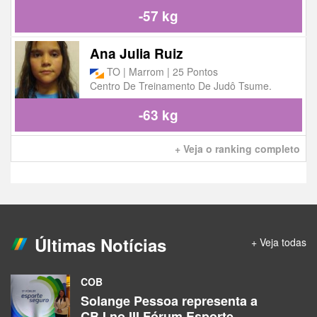
-57 kg
Ana Julia Ruiz
TO | Marrom | 25 Pontos
Centro De Treinamento De Judô Tsume.
-63 kg
+ Veja o ranking completo
Últimas Notícias
+ Veja todas
COB
Solange Pessoa representa a
CBJ no III Fórum Esporte